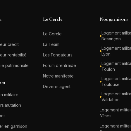
ir
Le Cercle
Nos garnisons
Logement milita
r
Le Cercle
Besançon
eur crédit
La Team
Logement milita
Lyon
eur rentabilité
Les Fondateurs
Logement milita
gie patrimoniale
Forum d'entraide
Toulon
Notre manifeste
Logement milita
ion
Toulouse
Devenir agent
Logement milita
n militaire
Valdahon
rs mutation
Logement militai
ons
Nîmes
Logement militai
er en garnison