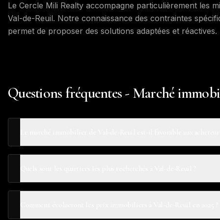
Le Cercle Mili Realty accompagne particulièrement les mil
Val-de-Reuil. Notre connaissance des contraintes spécif
permet de proposer des solutions adaptées et réactives.
Questions fréquentes - Marché immobil
Le marché immobilier de Val-de-Reuil est-il favorable aux acheteur
Quels sont les quartiers les plus recherchés à Val-de-Reuil ?
Comment évolueront les prix immobiliers à Val-de-Reuil en 2025 ?