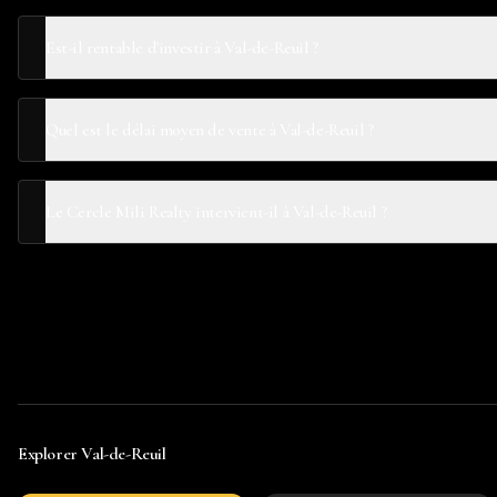
Est-il rentable d'investir à Val-de-Reuil ?
Quel est le délai moyen de vente à Val-de-Reuil ?
Le Cercle Mili Realty intervient-il à Val-de-Reuil ?
Explorer
Val-de-Reuil