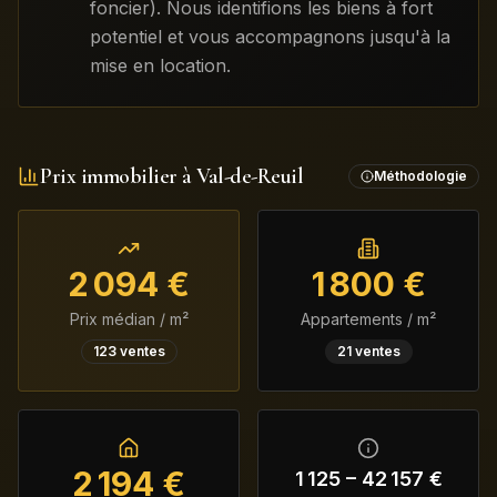
foncier). Nous identifions les biens à fort
potentiel et vous accompagnons jusqu'à la
mise en location.
Prix immobilier à
Val-de-Reuil
Méthodologie
2 094
€
1 800
€
Prix médian / m²
Appartements / m²
123
ventes
21
ventes
2 194
€
1 125
–
42 157
€