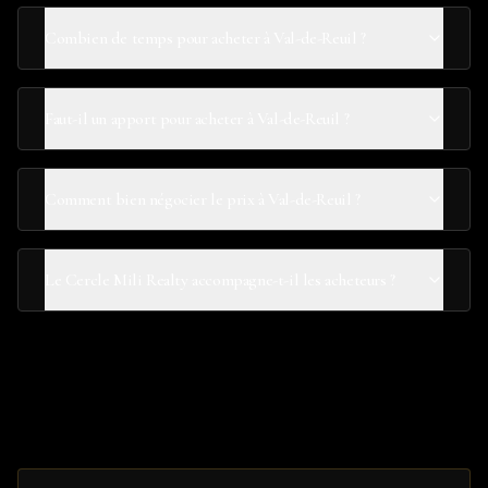
Combien de temps pour acheter à Val-de-Reuil ?
Faut-il un apport pour acheter à Val-de-Reuil ?
Comment bien négocier le prix à Val-de-Reuil ?
Le Cercle Mili Realty accompagne-t-il les acheteurs ?