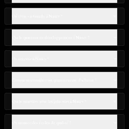
Où vivre en famille à Nancy ?
Quels quartiers en développement à Nancy ?
Où investir à Nancy ?
Comment connaître un quartier avant d'acheter ?
Quels quartiers sont les plus sûrs à Nancy ?
Où trouver des écoles de qualité ?