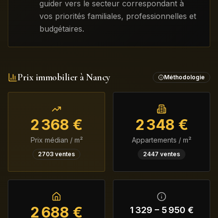
guider vers le secteur correspondant à
vos priorités familiales, professionnelles et
budgétaires.
Prix immobilier à
Nancy
Méthodologie
2 368
€
2 348
€
Prix médian / m²
Appartements / m²
2703
ventes
2447
ventes
2 688
€
1 329
–
5 950
€