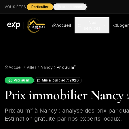
VOUS ÊTES
Particulier
Professionnel
Nos
Accueil
Loge
services
Accueil
Villes
Nancy
Prix au m²
Prix au m²
Mis à jour :
août 2026
Prix immobilier Nancy 2
Prix au m² à Nancy : analyse des prix par qua
Estimation gratuite par nos experts locaux.