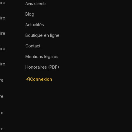
ire
Avis clients
Blog
ire
Actualités
ire
Boutique en ligne
Contact
ire
Mentions légales
ire
Honoraires (PDF)
Connexion
re
re
re
re