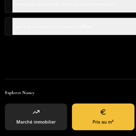
Comment les prix ont-ils évolué ces 5 dernières années ?
Vaut-il mieux acheter neuf ou ancien à Nancy ?
Explorer
Nancy
Marché immobilier
Prix au m²