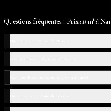
Questions fréquentes - Prix au m² à Na
Quel est le prix moyen au m² à Nancy ?
Les prix immobiliers baissent-ils à Nancy ?
Comment obtenir une estimation gratuite à Nancy ?
Quel quartier est le moins cher à Nancy ?