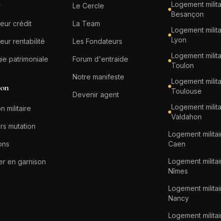
Logement milita
r
Le Cercle
Besançon
eur crédit
La Team
Logement milita
Lyon
eur rentabilité
Les Fondateurs
Logement milita
gie patrimoniale
Forum d'entraide
Toulon
Notre manifeste
Logement milita
ion
Toulouse
Devenir agent
Logement milita
n militaire
Valdahon
rs mutation
Logement militai
ons
Caen
Logement militai
er en garnison
Nîmes
Logement militai
Nancy
Logement militai