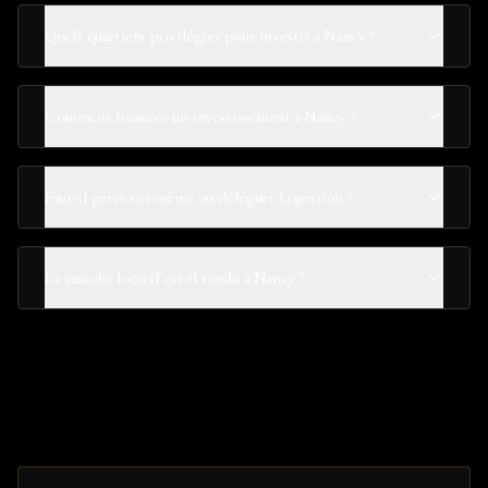
Quels quartiers privilégier pour investir à Nancy ?
Comment financer un investissement à Nancy ?
Faut-il gérer soi-même ou déléguer la gestion ?
Le marché locatif est-il tendu à Nancy ?