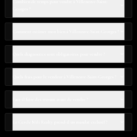
Combien de temps pour vendre à Villeneuve-Saint-
Georges ?
Comment estimer mon bien à Villeneuve-Saint-Georges ?
Quels diagnostics sont obligatoires pour vendre ?
Quels frais pour le vendeur à Villeneuve-Saint-Georges ?
Faut-il faire des travaux avant de vendre ?
Le Cercle Mili Realty prend-il un mandat exclusif ?