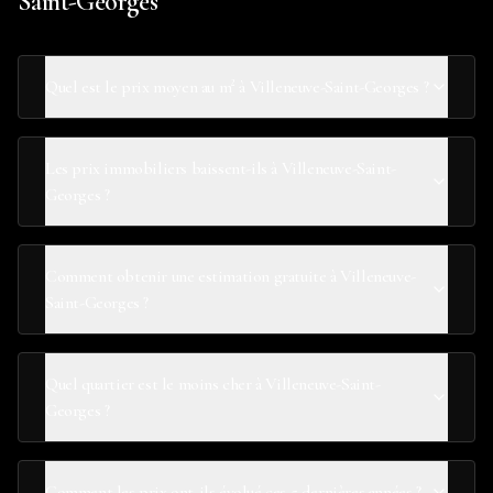
Saint-Georges
Quel est le prix moyen au m² à Villeneuve-Saint-Georges ?
Les prix immobiliers baissent-ils à Villeneuve-Saint-
Georges ?
Comment obtenir une estimation gratuite à Villeneuve-
Saint-Georges ?
Quel quartier est le moins cher à Villeneuve-Saint-
Georges ?
Comment les prix ont-ils évolué ces 5 dernières années ?