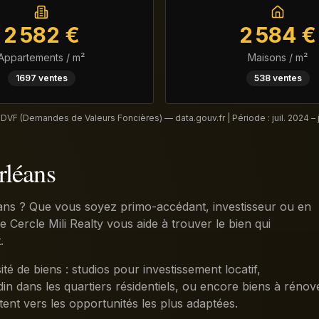
2 582
€
2 584
€
Appartements / m²
Maisons / m²
1697
ventes
538
ventes
 DVF (Demandes de Valeurs Foncières) — data.gouv.fr | Période :
juil. 2024 – 
rléans
ns ? Que vous soyez primo-accédant, investisseur ou en
e Cercle Mili Realty vous aide à trouver le bien qui
.
é de biens : studios pour investissement locatif,
in dans les quartiers résidentiels, ou encore biens à rénov
tent vers les opportunités les plus adaptées.