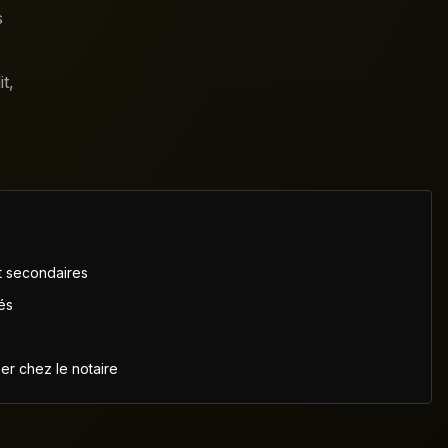
s
t,
et secondaires
és
ner chez le notaire