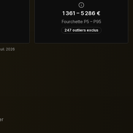
1 361
–
5 286
€
Fourchette P5 – P95
247
outliers exclus
juil. 2026
er