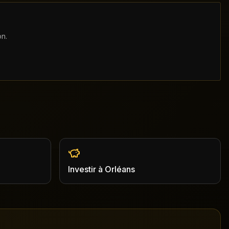
on.
Investir
à
Orléans