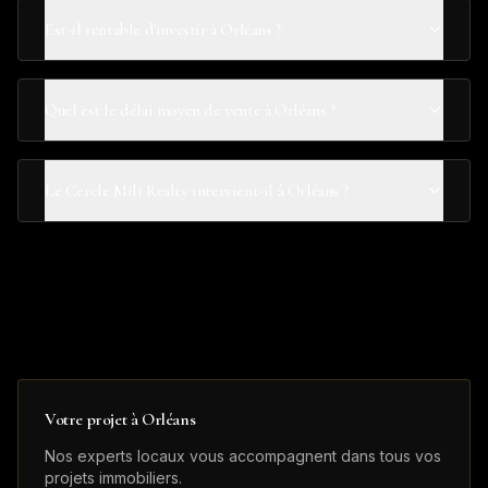
Est-il rentable d'investir à Orléans ?
Quel est le délai moyen de vente à Orléans ?
Le Cercle Mili Realty intervient-il à Orléans ?
Votre projet à
Orléans
Nos experts locaux vous accompagnent dans tous vos
projets immobiliers.