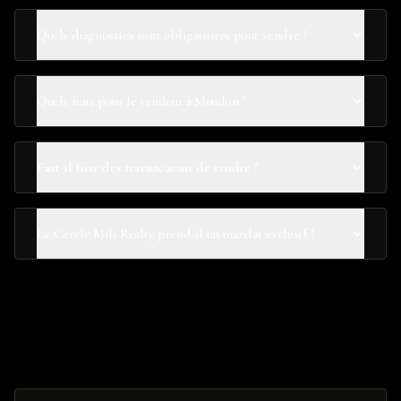
Quels diagnostics sont obligatoires pour vendre ?
Quels frais pour le vendeur à Meudon ?
Faut-il faire des travaux avant de vendre ?
Le Cercle Mili Realty prend-il un mandat exclusif ?