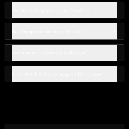
Combien de temps pour acheter à Meudon ?
Faut-il un apport pour acheter à Meudon ?
Comment bien négocier le prix à Meudon ?
Le Cercle Mili Realty accompagne-t-il les acheteurs ?