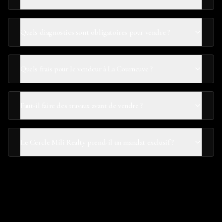
Quels diagnostics sont obligatoires pour vendre ?
Quels frais pour le vendeur à La Courneuve ?
Faut-il faire des travaux avant de vendre ?
Le Cercle Mili Realty prend-il un mandat exclusif ?