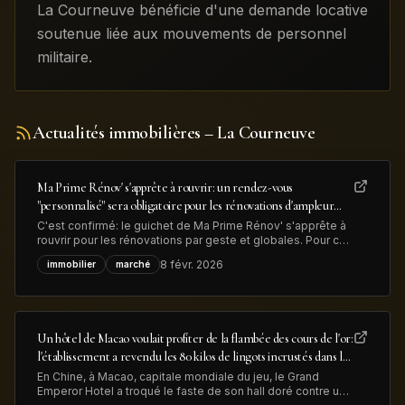
La Courneuve bénéficie d'une demande locative
soutenue liée aux mouvements de personnel
militaire.
Actualités immobilières
– La Courneuve
Ma Prime Rénov' s'apprête à rouvrir: un rendez-vous
"personnalisé" sera obligatoire pour les rénovations d'ampleur
afin de lutter contre la fraude
C'est confirmé: le guichet de Ma Prime Rénov' s'apprête à
rouvrir pour les rénovations par geste et globales. Pour ces
dernières, "un rendez-vous personnalisé avec un
8 févr. 2026
immobilier
marché
conseiller France Rénov' sera désormais obligatoire" avant
le dépôt de la demande d'aide MaPrimeRénov', précise le
gouvernement, dans
Un hôtel de Macao voulait profiter de la flambée des cours de l'or:
l'établissement a revendu les 80 kilos de lingots incrustés dans le
sol de son hall d'entrée pour près de 13 millions de dollars
En Chine, à Macao, capitale mondiale du jeu, le Grand
Emperor Hotel a troqué le faste de son hall doré contre une