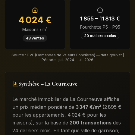
4 024
€
1 855
–
11 813
€
Fourchette P5 – P95
Maisons / m²
20
outliers exclus
48
ventes
Source : DVF (Demandes de Valeurs Foncières) — data.gouv.fr |
Période :
juil. 2024 – juil. 2026
Synthèse –
La Courneuve
Le marché immobilier de
La Courneuve
affiche
un prix médian pondéré de
3 347
€/m²
(
2 895
€
pour les appartements
,
4 024
€ pour les
maisons)
, sur la base de
200
transactions
des
24 derniers mois
.
En tant que ville de garnison,