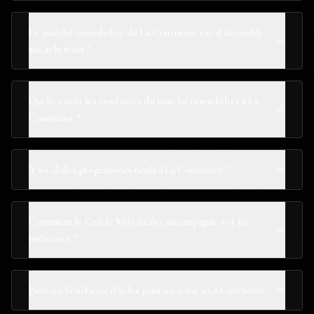
Le marché immobilier de La Courneuve est-il favorable
aux acheteurs ?
Quelles sont les tendances du marché immobilier à La
Courneuve ?
Y a-t-il des programmes neufs à La Courneuve ?
Comment le Cercle Mili Realty accompagne-t-il les
militaires ?
Peut-on bénéficier d'aides pour un achat à La Courneuve ?