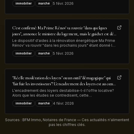
confortable plus-value. Les lingots d’or qui ornaient
5 févr. 2026
immobilier
marché
l'entrée ont été retirés et vendus pour 13 millions de dollars
illustrant à la fois la hausse du métal précieux et la
transformation
C'est confirmé: Ma Prime Rénov' va rouvrir "dans quelques
jours", annonce le ministre du logement, mais le guichet est déjà
congestionné
Le dispositif d'aides à la rénovation énergétique Ma Prime
Rénov' va rouvrir "dans les prochains jours" étant donné le
vote du budget de l'Etat, a annoncé le minsitre du
5 févr. 2026
immobilier
marché
logement. Mais déjà 83.000 dossiers, déposés en 2025,
sont en attente de traitement, ce qui devrait limiter les
nouvelles demandes
"Réelle modération des loyers" ou un outil "démagogique" qui
"fait fuir les investisseurs"? L'encadrement des loyers est au cœur
des débats sur le logement en vue des élections municipales
L'encadrement des loyers destabilise-t-il l'offre locative?
Alors que les études se contredisent, cette
expérimentation est au coeur des débats sur le logement
4 févr. 2026
immobilier
marché
en zones tendues à l'aube des élections municipales de
mars prochain.
Sources : BFM Immo, Notaires de France — Ces actualités n'alimentent
pas les chiffres clés.