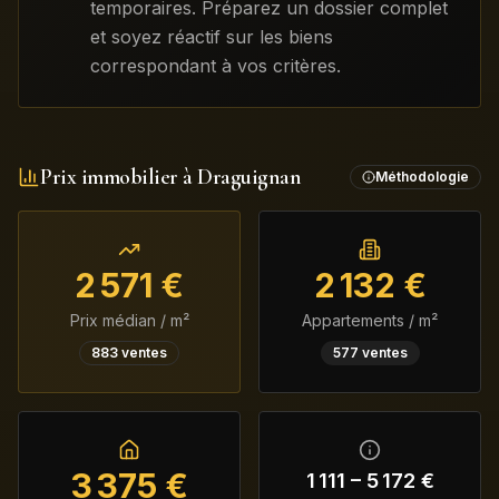
temporaires. Préparez un dossier complet
et soyez réactif sur les biens
correspondant à vos critères.
Prix immobilier à
Draguignan
Méthodologie
2 571
€
2 132
€
Prix médian / m²
Appartements / m²
883
ventes
577
ventes
3 375
€
1 111
–
5 172
€