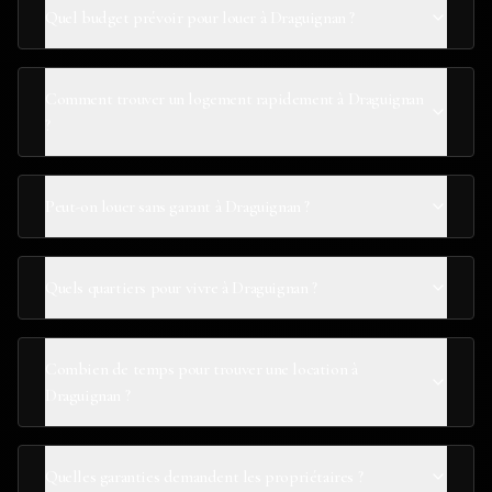
Quel budget prévoir pour louer à Draguignan ?
Comment trouver un logement rapidement à Draguignan
?
Peut-on louer sans garant à Draguignan ?
Quels quartiers pour vivre à Draguignan ?
Combien de temps pour trouver une location à
Draguignan ?
Quelles garanties demandent les propriétaires ?