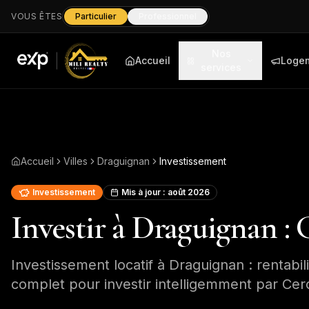
VOUS ÊTES
Particulier
Professionnel
Nos
Accueil
Loge
services
Accueil
Villes
Draguignan
Investissement
Investissement
Mis à jour :
août 2026
Investir à Draguignan : 
Investissement locatif à Draguignan : rentabilit
complet pour investir intelligemment par Cercl