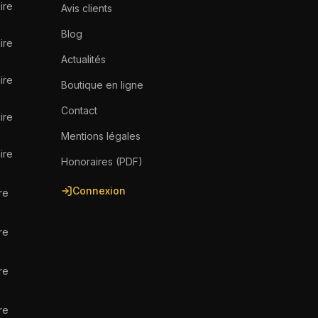
ire
Avis clients
Blog
ire
Actualités
ire
Boutique en ligne
Contact
ire
Mentions légales
ire
Honoraires (PDF)
Connexion
re
re
re
re