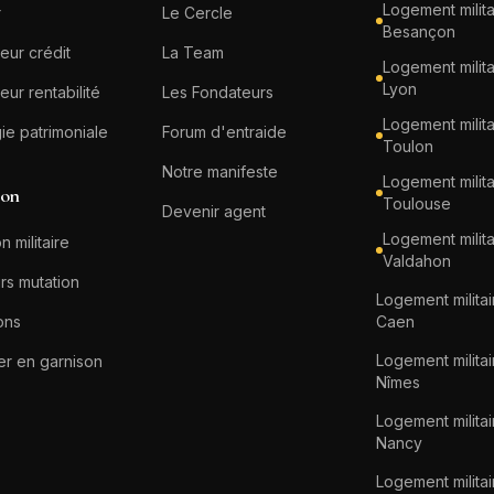
Logement milita
r
Le Cercle
Besançon
eur crédit
La Team
Logement milita
Lyon
eur rentabilité
Les Fondateurs
Logement milita
gie patrimoniale
Forum d'entraide
Toulon
Notre manifeste
Logement milita
ion
Toulouse
Devenir agent
Logement milita
n militaire
Valdahon
rs mutation
Logement militai
ons
Caen
Logement militai
er en garnison
Nîmes
Logement militai
Nancy
Logement militai