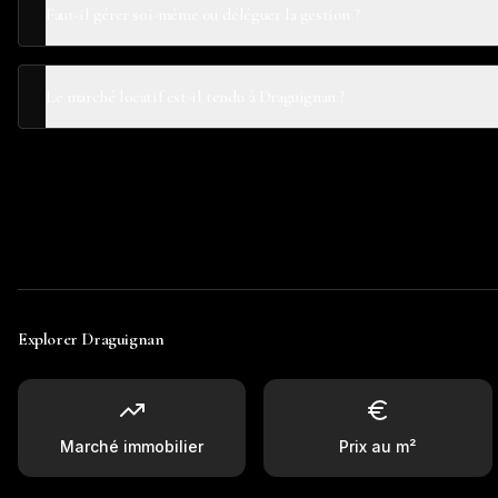
Faut-il gérer soi-même ou déléguer la gestion ?
Le marché locatif est-il tendu à Draguignan ?
Explorer
Draguignan
Marché immobilier
Prix au m²