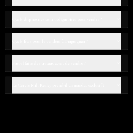
Quels diagnostics sont obligatoires pour vendre ?
Quels frais pour le vendeur à Draguignan ?
Faut-il faire des travaux avant de vendre ?
Le Cercle Mili Realty prend-il un mandat exclusif ?