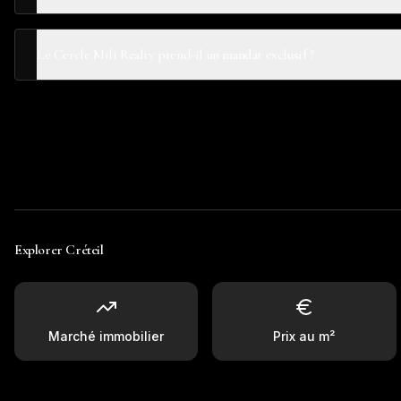
Le Cercle Mili Realty prend-il un mandat exclusif ?
Explorer
Créteil
Marché immobilier
Prix au m²