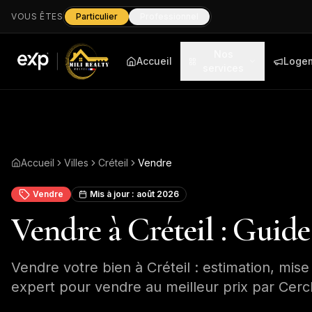
VOUS ÊTES
Particulier
Professionnel
Nos
Accueil
Loge
services
Accueil
Villes
Créteil
Vendre
Vendre
Mis à jour :
août 2026
Vendre à Créteil : Guid
Vendre votre bien à Créteil : estimation, mis
expert pour vendre au meilleur prix par Cercle