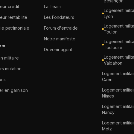
Besançon
eur crédit
La Team
Logement milita
Lyon
eur rentabilité
Les Fondateurs
Logement milita
gie patrimoniale
Forum d'entraide
Toulon
Notre manifeste
Logement milita
ion
Toulouse
Devenir agent
Logement milita
n militaire
Valdahon
rs mutation
Logement militai
ons
Caen
Logement militai
er en garnison
Nîmes
Logement militai
Nancy
Logement militai
Metz