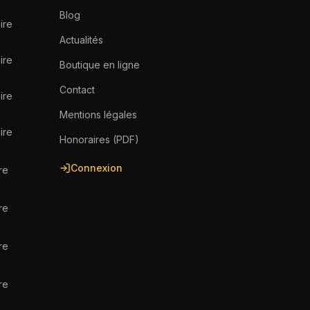
Blog
ire
Actualités
ire
Boutique en ligne
Contact
ire
Mentions légales
ire
Honoraires (PDF)
Connexion
re
re
re
re