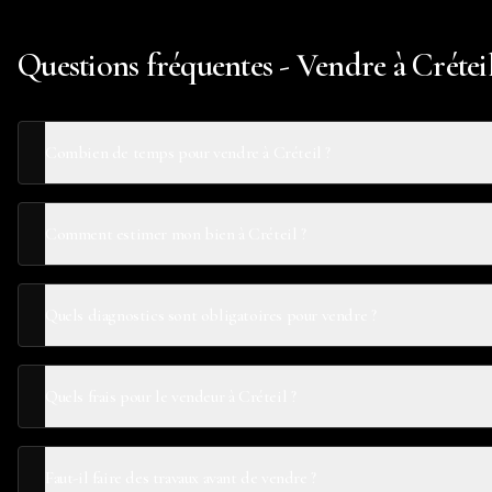
Questions fréquentes - Vendre à Crétei
Combien de temps pour vendre à Créteil ?
Comment estimer mon bien à Créteil ?
Quels diagnostics sont obligatoires pour vendre ?
Quels frais pour le vendeur à Créteil ?
Faut-il faire des travaux avant de vendre ?