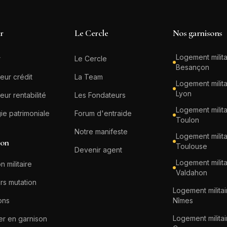
ir
Le Cercle
Nos garnisons
Logement milita
r
Le Cercle
Besançon
eur crédit
La Team
Logement milita
Lyon
eur rentabilité
Les Fondateurs
Logement milita
gie patrimoniale
Forum d'entraide
Toulon
Notre manifeste
Logement milita
ion
Toulouse
Devenir agent
Logement milita
n militaire
Valdahon
rs mutation
Logement militai
ons
Nîmes
Logement militai
er en garnison