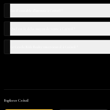
Est-il rentable d'investir à Créteil ?
Quel est le délai moyen de vente à Créteil ?
Le Cercle Mili Realty intervient-il à Créteil ?
Explorer
Créteil