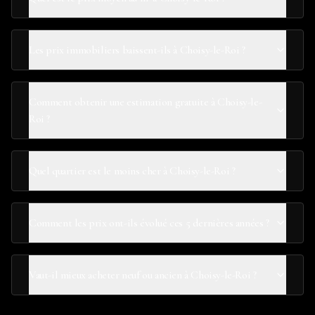
Les prix immobiliers baissent-ils à Choisy-le-Roi ?
Comment obtenir une estimation gratuite à Choisy-le-
Roi ?
Quel quartier est le moins cher à Choisy-le-Roi ?
Comment les prix ont-ils évolué ces 5 dernières années ?
Vaut-il mieux acheter neuf ou ancien à Choisy-le-Roi ?