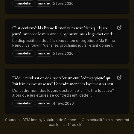
confortable plus-value. Les lingots d’or qui ornaient
5 févr. 2026
immobilier
marché
l'entrée ont été retirés et vendus pour 13 millions de dollars
illustrant à la fois la hausse du métal précieux et la
transformation
C'est confirmé: Ma Prime Rénov' va rouvrir "dans quelques
jours", annonce le ministre du logement, mais le guichet est déjà
congestionné
Le dispositif d'aides à la rénovation énergétique Ma Prime
Rénov' va rouvrir "dans les prochains jours" étant donné le
vote du budget de l'Etat, a annoncé le minsitre du
5 févr. 2026
immobilier
marché
logement. Mais déjà 83.000 dossiers, déposés en 2025,
sont en attente de traitement, ce qui devrait limiter les
nouvelles demandes
"Réelle modération des loyers" ou un outil "démagogique" qui
"fait fuir les investisseurs"? L'encadrement des loyers est au cœur
des débats sur le logement en vue des élections municipales
L'encadrement des loyers destabilise-t-il l'offre locative?
Alors que les études se contredisent, cette
expérimentation est au coeur des débats sur le logement
4 févr. 2026
immobilier
marché
en zones tendues à l'aube des élections municipales de
mars prochain.
Sources : BFM Immo, Notaires de France — Ces actualités n'alimentent
pas les chiffres clés.