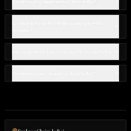
Y a-t-il des programmes neufs à Choisy-le-Roi ?
Comment le Cercle Mili Realty accompagne-t-il les
militaires ?
Peut-on bénéficier d'aides pour un achat à Choisy-le-Roi ?
Comment contacter un agent à Choisy-le-Roi ?