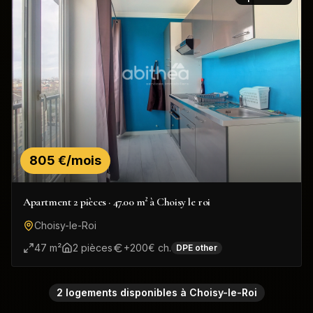
805 €/mois
Apartment 2 pièces · 47.00 m² à Choisy le roi
Choisy-le-Roi
47
m²
2
pièce
s
+
200
€ ch.
DPE
other
2
logement
s
disponible
s
à
Choisy-le-Roi