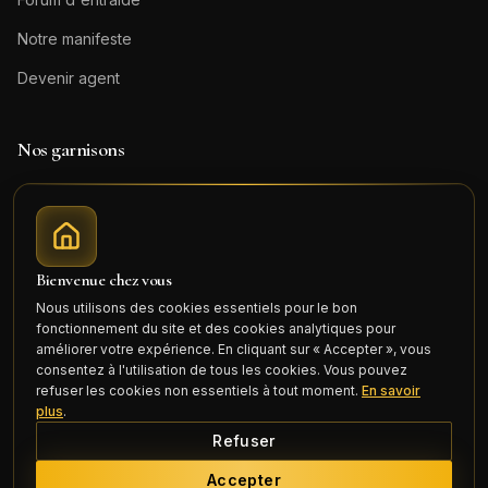
Notre manifeste
Devenir agent
Nos garnisons
Logement militaire
Besançon
Logement militaire
Lyon
Bienvenue chez vous
Logement militaire
Toulon
Nous utilisons des cookies essentiels pour le bon
Logement militaire
Toulouse
fonctionnement du site et des cookies analytiques pour
améliorer votre expérience. En cliquant sur « Accepter », vous
Logement militaire
Valdahon
consentez à l'utilisation de tous les cookies. Vous pouvez
refuser les cookies non essentiels à tout moment.
En savoir
Logement militaire
Caen
plus
.
Refuser
Logement militaire
Nîmes
Accepter
Logement militaire
Nancy