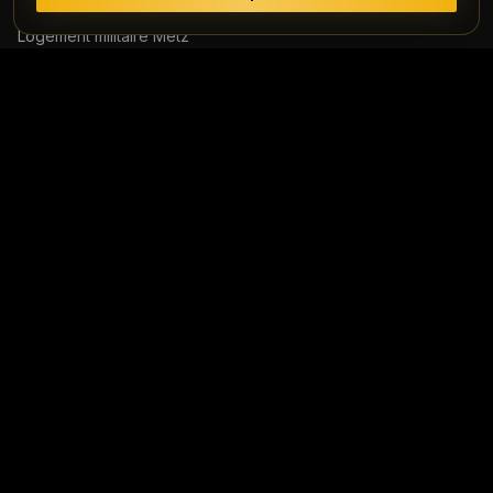
Logement militaire
Metz
Logement militaire
Strasbourg
Voir toutes les garnisons →
Informations
Avis clients
Blog
Actualités
Boutique en ligne
Contact
Mentions légales
Honoraires (PDF)