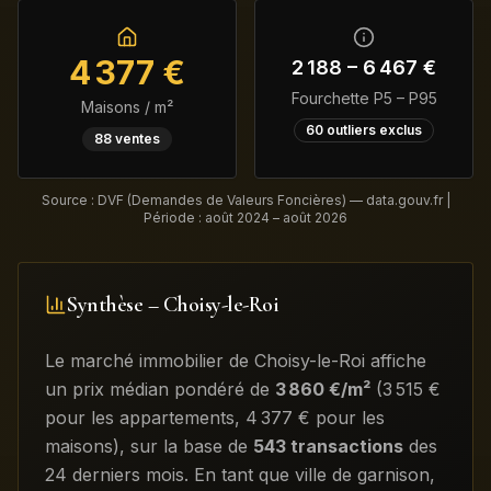
4 377
€
2 188
–
6 467
€
Fourchette P5 – P95
Maisons / m²
60
outliers exclus
88
ventes
Source : DVF (Demandes de Valeurs Foncières) — data.gouv.fr |
Période :
août 2024 – août 2026
Synthèse –
Choisy-le-Roi
Le marché immobilier de
Choisy-le-Roi
affiche
un prix médian pondéré de
3 860
€/m²
(
3 515
€
pour les appartements
,
4 377
€ pour les
maisons)
, sur la base de
543
transactions
des
24 derniers mois
.
En tant que ville de garnison,