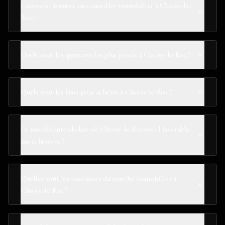
Comment trouver un conseiller immobilier à Choisy-le-
Roi ?
Quels sont les quartiers les plus prisés à Choisy-le-Roi ?
Quels sont les frais pour acheter à Choisy-le-Roi ?
Le marché immobilier de Choisy-le-Roi est-il favorable
aux acheteurs ?
Quelles sont les tendances du marché immobilier à
Choisy-le-Roi ?