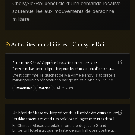
Choisy-le-Roi bénéficie d'une demande locative
soutenue liée aux mouvements de personnel
militaire.
Actualités immobilières
– Choisy-le-Roi
Ma Prime Rénov' s'apprête à rouvrir: un rendez-vous
"personnalisé" sera obligatoire pour les rénovations d'ampleur
afin de lutter contre la fraude
C'est confirmé: le guichet de Ma Prime Rénov' s'apprête à
rouvrir pour les rénovations par geste et globales. Pour ces
dernières, "un rendez-vous personnalisé avec un
8 févr. 2026
immobilier
marché
conseiller France Rénov' sera désormais obligatoire" avant
le dépôt de la demande d'aide MaPrimeRénov', précise le
gouvernement, dans
Un hôtel de Macao voulait profiter de la flambée des cours de l'or:
l'établissement a revendu les 80 kilos de lingots incrustés dans le
sol de son hall d'entrée pour près de 13 millions de dollars
En Chine, à Macao, capitale mondiale du jeu, le Grand
Emperor Hotel a troqué le faste de son hall doré contre une