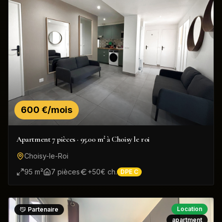
600 €/mois
Apartment 7 pièces · 95.00 m² à Choisy le roi
Choisy-le-Roi
95
m²
7
pièce
s
+
50
€ ch.
DPE
C
Location
Partenaire
apartment