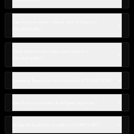
Vaut-il mieux investir dans le neuf ou l'ancien à
CHAMPAGNE ?
Quels quartiers privilégier pour investir à
CHAMPAGNE ?
Comment financer un investissement à CHAMPAGNE ?
Faut-il gérer soi-même ou déléguer la gestion ?
Le marché locatif est-il tendu à CHAMPAGNE ?