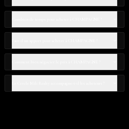
Combien de temps pour acheter à CHAMPAGNE ?
Faut-il un apport pour acheter à CHAMPAGNE ?
Comment bien négocier le prix à CHAMPAGNE ?
Le Cercle Mili Realty accompagne-t-il les acheteurs ?