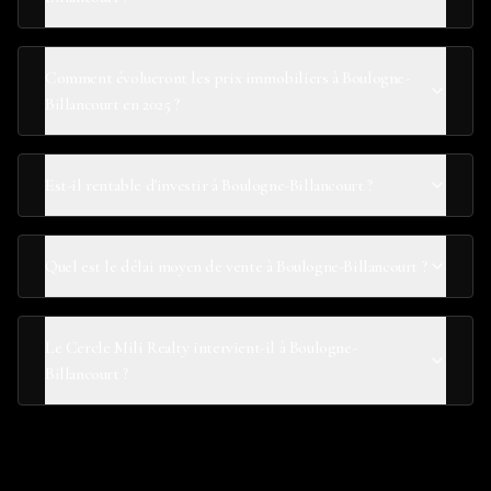
Comment évolueront les prix immobiliers à Boulogne-
Billancourt en 2025 ?
Est-il rentable d'investir à Boulogne-Billancourt ?
Quel est le délai moyen de vente à Boulogne-Billancourt ?
Le Cercle Mili Realty intervient-il à Boulogne-
Billancourt ?