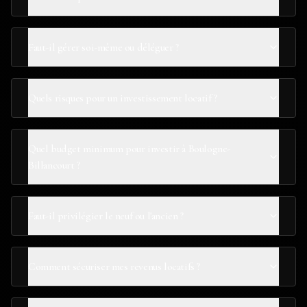
Faut-il gérer soi-même ou déléguer ?
Quels risques pour un investissement locatif ?
Quel budget minimum pour investir à Boulogne-
Billancourt ?
Faut-il privilégier le neuf ou l'ancien ?
Comment sécuriser mes revenus locatifs ?