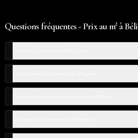
Questions fréquentes - Prix au m² à Bél
Quel est le prix moyen au m² à Béligneux ?
Les prix immobiliers baissent-ils à Béligneux ?
Comment obtenir une estimation gratuite à Béligneux ?
Quel quartier est le moins cher à Béligneux ?