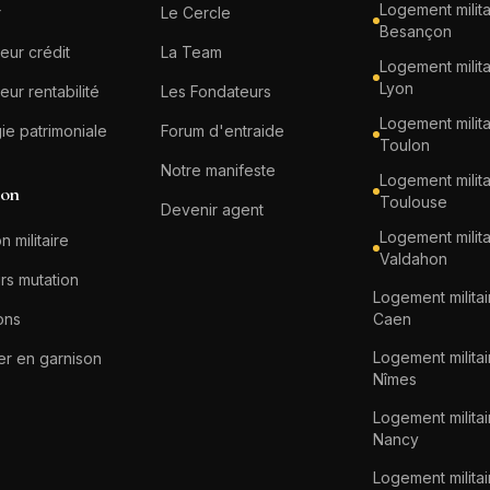
Logement milita
r
Le Cercle
Besançon
eur crédit
La Team
Logement milita
Lyon
eur rentabilité
Les Fondateurs
Logement milita
gie patrimoniale
Forum d'entraide
Toulon
Notre manifeste
Logement milita
ion
Toulouse
Devenir agent
Logement milita
n militaire
Valdahon
rs mutation
Logement militai
ons
Caen
Logement militai
er en garnison
Nîmes
Logement militai
Nancy
Logement militai