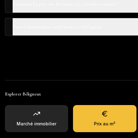
Comment les prix ont-ils évolué ces 5 dernières années ?
Vaut-il mieux acheter neuf ou ancien à Béligneux ?
Explorer
Béligneux
Marché immobilier
Prix au m²