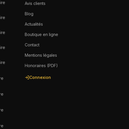
ire
Avis clients
Blog
ire
Actualités
ire
Boutique en ligne
Contact
ire
Mentions légales
ire
Honoraires (PDF)
Connexion
re
re
re
re