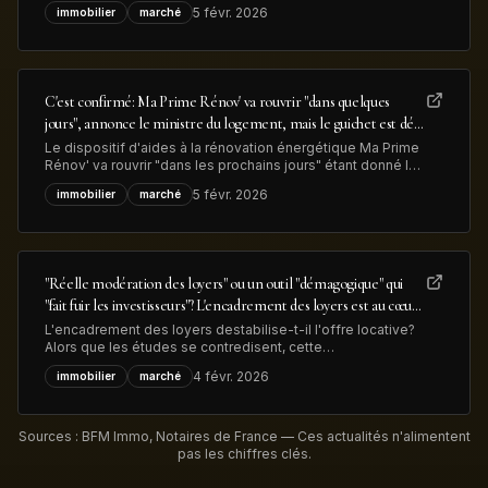
confortable plus-value. Les lingots d’or qui ornaient
5 févr. 2026
immobilier
marché
l'entrée ont été retirés et vendus pour 13 millions de dollars
illustrant à la fois la hausse du métal précieux et la
transformation
C'est confirmé: Ma Prime Rénov' va rouvrir "dans quelques
jours", annonce le ministre du logement, mais le guichet est déjà
congestionné
Le dispositif d'aides à la rénovation énergétique Ma Prime
Rénov' va rouvrir "dans les prochains jours" étant donné le
vote du budget de l'Etat, a annoncé le minsitre du
5 févr. 2026
immobilier
marché
logement. Mais déjà 83.000 dossiers, déposés en 2025,
sont en attente de traitement, ce qui devrait limiter les
nouvelles demandes
"Réelle modération des loyers" ou un outil "démagogique" qui
"fait fuir les investisseurs"? L'encadrement des loyers est au cœur
des débats sur le logement en vue des élections municipales
L'encadrement des loyers destabilise-t-il l'offre locative?
Alors que les études se contredisent, cette
expérimentation est au coeur des débats sur le logement
4 févr. 2026
immobilier
marché
en zones tendues à l'aube des élections municipales de
mars prochain.
Sources : BFM Immo, Notaires de France — Ces actualités n'alimentent
pas les chiffres clés.