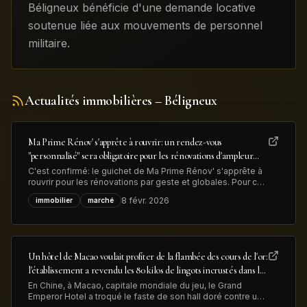
Béligneux bénéficie d'une demande locative
soutenue liée aux mouvements de personnel
militaire.
Actualités immobilières
– Béligneux
Ma Prime Rénov' s'apprête à rouvrir: un rendez-vous
"personnalisé" sera obligatoire pour les rénovations d'ampleur
afin de lutter contre la fraude
C'est confirmé: le guichet de Ma Prime Rénov' s'apprête à
rouvrir pour les rénovations par geste et globales. Pour ces
dernières, "un rendez-vous personnalisé avec un
8 févr. 2026
immobilier
marché
conseiller France Rénov' sera désormais obligatoire" avant
le dépôt de la demande d'aide MaPrimeRénov', précise le
gouvernement, dans
Un hôtel de Macao voulait profiter de la flambée des cours de l'or:
l'établissement a revendu les 80 kilos de lingots incrustés dans le
sol de son hall d'entrée pour près de 13 millions de dollars
En Chine, à Macao, capitale mondiale du jeu, le Grand
Emperor Hotel a troqué le faste de son hall doré contre une