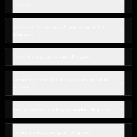
acheteurs ?
Quelles sont les tendances du marché immobilier à
Béligneux ?
Y a-t-il des programmes neufs à Béligneux ?
Comment le Cercle Mili Realty accompagne-t-il les
militaires ?
Peut-on bénéficier d'aides pour un achat à Béligneux ?
Comment contacter un agent à Béligneux ?