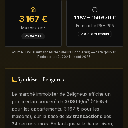
3 167
€
1 182
–
156 670
€
Fourchette P5 – P95
Maisons / m²
2
outliers exclus
23
ventes
Source : DVF (Demandes de Valeurs Foncières) — data.gouv.fr |
Période :
août 2024 – août 2026
Synthèse –
Béligneux
Le marché immobilier de
Béligneux
affiche un
prix médian pondéré de
3 030
€/m²
(
2 938
€
pour les appartements
,
3 167
€ pour les
maisons)
, sur la base de
33
transactions
des
24 derniers mois
.
En tant que ville de garnison,