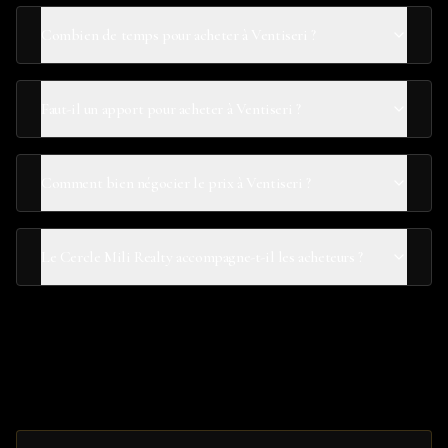
Combien de temps pour acheter à Ventiseri ?
Faut-il un apport pour acheter à Ventiseri ?
Comment bien négocier le prix à Ventiseri ?
Le Cercle Mili Realty accompagne-t-il les acheteurs ?