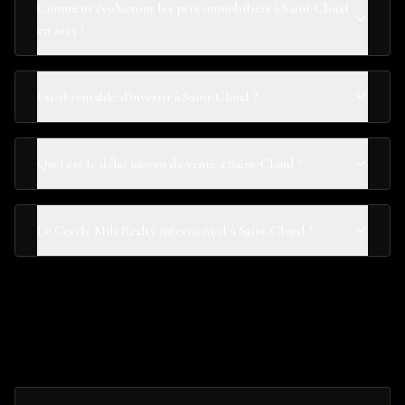
Comment évolueront les prix immobiliers à Saint-Cloud
en 2025 ?
Est-il rentable d'investir à Saint-Cloud ?
Quel est le délai moyen de vente à Saint-Cloud ?
Le Cercle Mili Realty intervient-il à Saint-Cloud ?