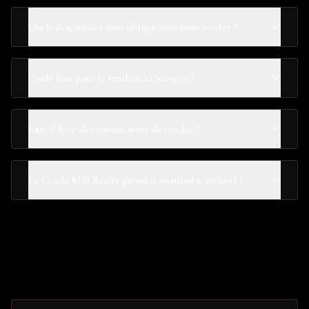
Quels diagnostics sont obligatoires pour vendre ?
Quels frais pour le vendeur à Quimper ?
Faut-il faire des travaux avant de vendre ?
Le Cercle Mili Realty prend-il un mandat exclusif ?