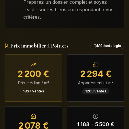
Préparez un dossier complet et soyez
réactif sur les biens correspondant à vos
critères.
Prix immobilier à
Poitiers
Méthodologie
2 200
€
2 294
€
Prix médian / m²
Appartements / m²
1837
ventes
1209
ventes
2 078
€
1 188
–
5 500
€