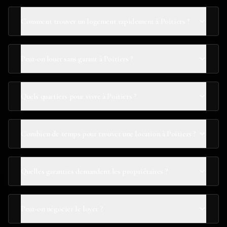
Comment trouver un logement rapidement à Poitiers ?
Peut-on louer sans garant à Poitiers ?
Quels quartiers pour vivre à Poitiers ?
Combien de temps pour trouver une location à Poitiers ?
Quelles garanties demandent les propriétaires ?
Peut-on négocier le loyer ?