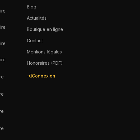
Blog
ire
Actualités
ire
Boutique en ligne
Contact
ire
Mentions légales
ire
Honoraires (PDF)
Connexion
re
re
re
re