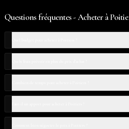
Questions fréquentes - Acheter à Poitie
Quel budget pour acheter à Poitiers ?
Quels frais prévoir en plus du prix d'achat ?
Combien de temps pour acheter à Poitiers ?
Faut-il un apport pour acheter à Poitiers ?
Comment bien négocier le prix à Poitiers ?