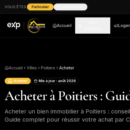
VOUS ÊTES
Particulier
Professionnel
Nos
Accueil
Loge
services
Accueil
Villes
Poitiers
Acheter
Acheter
Mis à jour :
août 2026
Acheter à Poitiers : Gu
Acheter un bien immobilier à Poitiers : conseil
Guide complet pour réussir votre achat par Ce