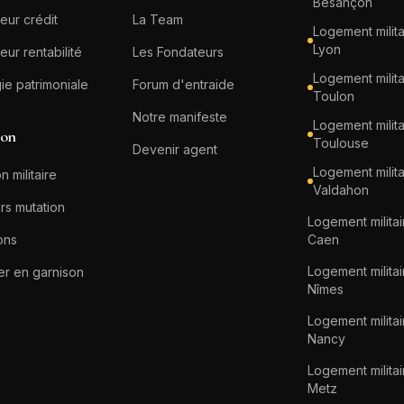
Besançon
eur crédit
La Team
Logement milita
Lyon
eur rentabilité
Les Fondateurs
Logement milita
gie patrimoniale
Forum d'entraide
Toulon
Notre manifeste
Logement milita
ion
Toulouse
Devenir agent
Logement milita
n militaire
Valdahon
rs mutation
Logement militai
ons
Caen
Logement militai
er en garnison
Nîmes
Logement militai
Nancy
Logement militai
Metz