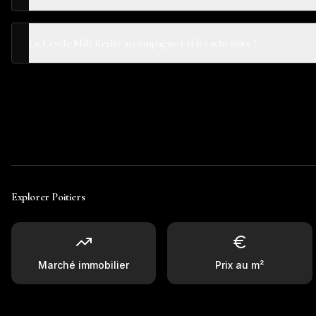
Le Cercle Mili Realty accompagne-t-il les acheteurs ?
Explorer
Poitiers
Marché immobilier
Prix au m²