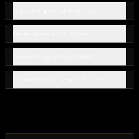
Combien de temps pour acheter à Orléans ?
Faut-il un apport pour acheter à Orléans ?
Comment bien négocier le prix à Orléans ?
Le Cercle Mili Realty accompagne-t-il les acheteurs ?