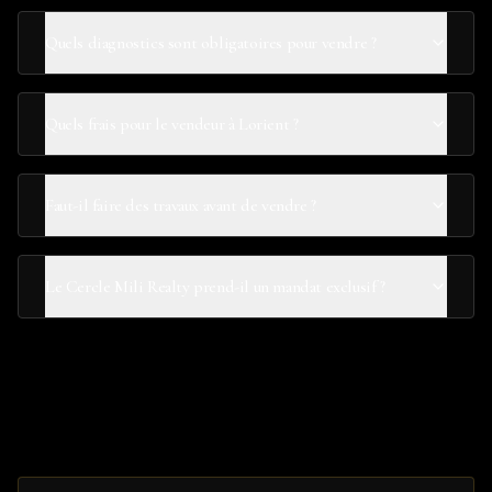
Quels diagnostics sont obligatoires pour vendre ?
Quels frais pour le vendeur à Lorient ?
Faut-il faire des travaux avant de vendre ?
Le Cercle Mili Realty prend-il un mandat exclusif ?