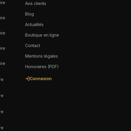
ire
Avis clients
Blog
ire
Actualités
ire
Boutique en ligne
Contact
ire
Mentions légales
ire
Honoraires (PDF)
Connexion
re
re
re
re