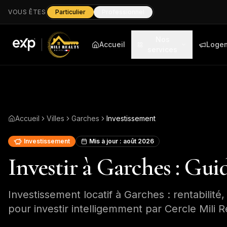
VOUS ÊTES
Particulier
Professionnel
Nos
Accueil
Loge
services
Accueil
Villes
Garches
Investissement
Investissement
Mis à jour :
août 2026
Investir à Garches : Gui
Investissement locatif à Garches : rentabilité,
pour investir intelligemment par Cercle Mili R