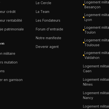
Logement milita
r
Le Cercle
Besançon
eur crédit
La Team
Logement milita
Lyon
eur rentabilité
Les Fondateurs
Logement milita
gie patrimoniale
Forum d'entraide
Toulon
Notre manifeste
Logement milita
ion
Toulouse
Devenir agent
Logement milita
n militaire
Valdahon
rs mutation
Logement militai
ons
Caen
Logement militai
er en garnison
Nîmes
Logement militai
Nancy
Logement militai