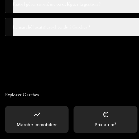
Faut-il gérer soi-même ou déléguer la gestion ?
Le marché locatif est-il tendu à Garches ?
Explorer
Garches
Marché immobilier
Prix au m²