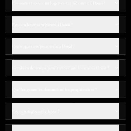
Comment trouver un logement rapidement à Douai ?
Peut-on louer sans garant à Douai ?
Quels quartiers pour vivre à Douai ?
Combien de temps pour trouver une location à Douai ?
Quelles garanties demandent les propriétaires ?
Peut-on négocier le loyer ?