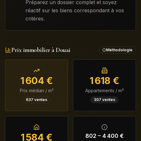
Préparez un dossier complet et soyez
réactif sur les biens correspondant à vos
critères.
Prix immobilier à
Douai
Méthodologie
1 604
€
1 618
€
Prix médian / m²
Appartements / m²
637
ventes
307
ventes
1 584
€
802
–
4 400
€