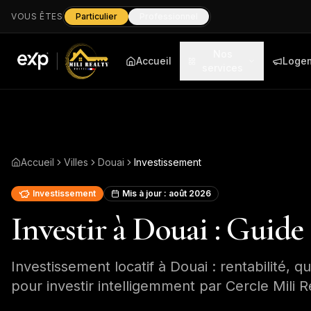
VOUS ÊTES
Particulier
Professionnel
Nos
Accueil
Loge
services
Accueil
Villes
Douai
Investissement
Investissement
Mis à jour :
août 2026
Investir à Douai : Guide
Investissement locatif à Douai : rentabilité, qu
pour investir intelligemment par Cercle Mili R