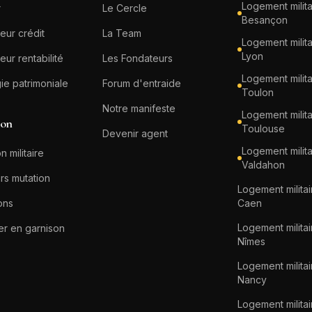
Logement milita
r
Le Cercle
Besançon
eur crédit
La Team
Logement milita
Lyon
eur rentabilité
Les Fondateurs
Logement milita
gie patrimoniale
Forum d'entraide
Toulon
Notre manifeste
Logement milita
ion
Toulouse
Devenir agent
Logement milita
n militaire
Valdahon
rs mutation
Logement militai
ons
Caen
Logement militai
er en garnison
Nîmes
Logement militai
Nancy
Logement militai