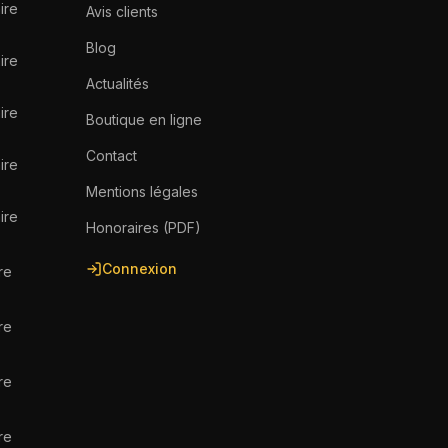
ire
Avis clients
Blog
ire
Actualités
ire
Boutique en ligne
Contact
ire
Mentions légales
ire
Honoraires (PDF)
Connexion
re
re
re
re