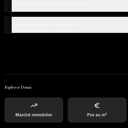
Faut-il gérer soi-même ou déléguer la gestion ?
Le marché locatif est-il tendu à Douai ?
Explorer
Douai
Marché immobilier
Prix au m²