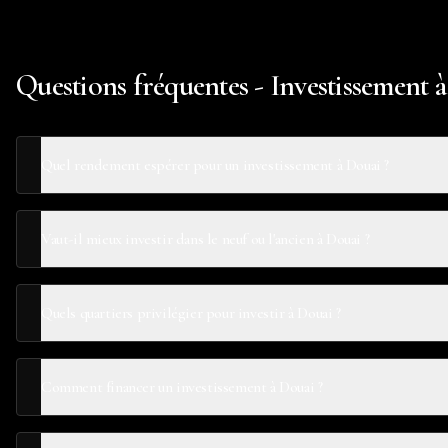
Questions fréquentes - Investissement 
Quel rendement espérer pour un investissement à Douai ?
Vaut-il mieux investir dans le neuf ou l'ancien à Douai ?
Quels quartiers privilégier pour investir à Douai ?
Comment financer un investissement à Douai ?