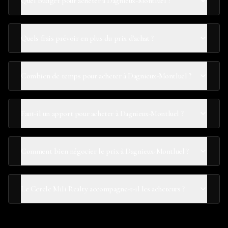
Quel budget pour acheter à Dagnieux-Montluel ?
Quels frais prévoir en plus du prix d'achat ?
Combien de temps pour acheter à Dagnieux-Montluel ?
Faut-il un apport pour acheter à Dagnieux-Montluel ?
Comment bien négocier le prix à Dagnieux-Montluel ?
Le Cercle Mili Realty accompagne-t-il les acheteurs ?