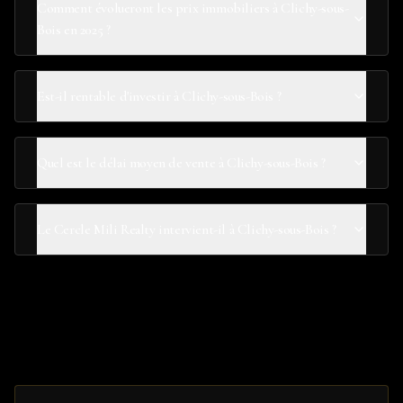
Comment évolueront les prix immobiliers à Clichy-sous-
Bois en 2025 ?
Est-il rentable d'investir à Clichy-sous-Bois ?
Quel est le délai moyen de vente à Clichy-sous-Bois ?
Le Cercle Mili Realty intervient-il à Clichy-sous-Bois ?