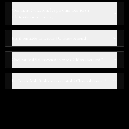
Comment évolueront les prix immobiliers à
Châteaubernard en 2025 ?
Est-il rentable d'investir à Châteaubernard ?
Quel est le délai moyen de vente à Châteaubernard ?
Le Cercle Mili Realty intervient-il à Châteaubernard ?