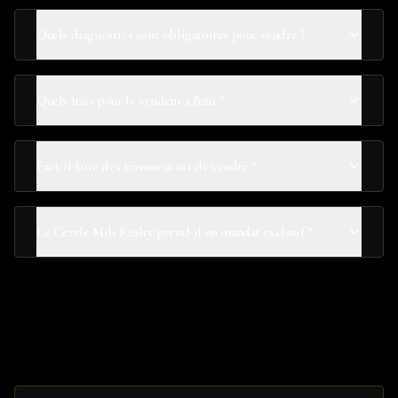
Quels diagnostics sont obligatoires pour vendre ?
Quels frais pour le vendeur à Bruz ?
Faut-il faire des travaux avant de vendre ?
Le Cercle Mili Realty prend-il un mandat exclusif ?