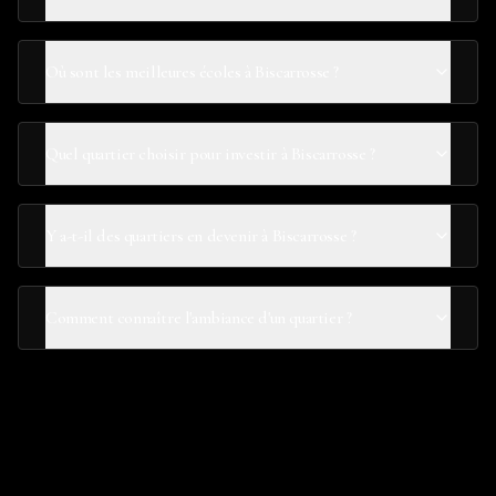
Où sont les meilleures écoles à Biscarrosse ?
Quel quartier choisir pour investir à Biscarrosse ?
Y a-t-il des quartiers en devenir à Biscarrosse ?
Comment connaître l'ambiance d'un quartier ?