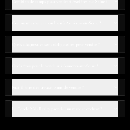
Combien de temps pour vendre à Asnières-sur-Seine ?
Comment estimer mon bien à Asnières-sur-Seine ?
Quels diagnostics sont obligatoires pour vendre ?
Quels frais pour le vendeur à Asnières-sur-Seine ?
Faut-il faire des travaux avant de vendre ?
Le Cercle Mili Realty prend-il un mandat exclusif ?