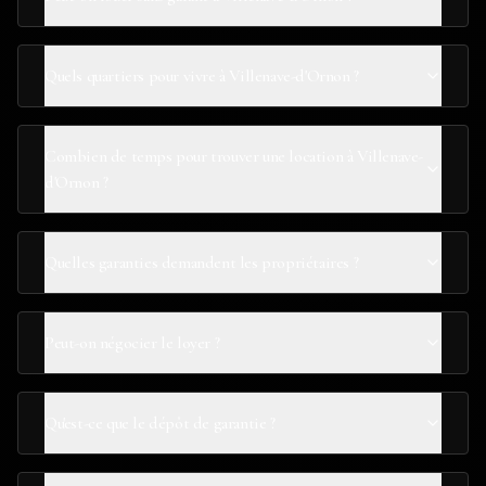
Quels quartiers pour vivre à Villenave-d'Ornon ?
Combien de temps pour trouver une location à Villenave-
d'Ornon ?
Quelles garanties demandent les propriétaires ?
Peut-on négocier le loyer ?
Qu'est-ce que le dépôt de garantie ?