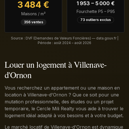
3 484
€
1 953
–
5 000
€
Fourchette P5 – P95
Maisons / m²
73
outliers exclus
356
ventes
Source : DVF (Demandes de Valeurs Foncières) — data.gouv.fr |
Période :
août 2024 – août 2026
Louer un logement à Villenave-
d'Ornon
Vous recherchez un appartement ou une maison en
location à Villenave-d'Ornon ? Que ce soit pour une
mutation professionnelle, des études ou un projet
temporaire, le Cercle Mili Realty vous aide à trouver le
logement idéal adapté à vos besoins et à votre budget.
Le marché locatif de Villenave-d'Ornon est dynamique