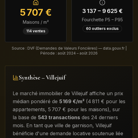
5 707
€
3 137
–
9 625
€
Fourchette P5 – P95
Maisons / m²
60
outliers exclus
114
ventes
Source : DVF (Demandes de Valeurs Foncières) — data.gouv.fr |
Période :
août 2024 – août 2026
Synthèse –
Villejuif
Le marché immobilier de
Villejuif
affiche un prix
médian pondéré de
5 169
€/m²
(
4 811
€ pour les
appartements
,
5 707
€ pour les maisons)
, sur
la base de
543
transactions
des 24 derniers
mois
.
En tant que ville de garnison, Villejuif
bénéficie d'une demande locative soutenue liée