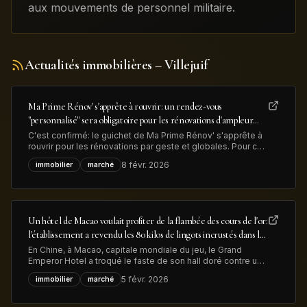
aux mouvements de personnel militaire.
Actualités immobilières
– Villejuif
Ma Prime Rénov' s'apprête à rouvrir: un rendez-vous
"personnalisé" sera obligatoire pour les rénovations d'ampleur
afin de lutter contre la fraude
C'est confirmé: le guichet de Ma Prime Rénov' s'apprête à
rouvrir pour les rénovations par geste et globales. Pour ces
dernières, "un rendez-vous personnalisé avec un
8 févr. 2026
immobilier
marché
conseiller France Rénov' sera désormais obligatoire" avant
le dépôt de la demande d'aide MaPrimeRénov', précise le
gouvernement, dans
Un hôtel de Macao voulait profiter de la flambée des cours de l'or:
l'établissement a revendu les 80 kilos de lingots incrustés dans le
sol de son hall d'entrée pour près de 13 millions de dollars
En Chine, à Macao, capitale mondiale du jeu, le Grand
Emperor Hotel a troqué le faste de son hall doré contre une
confortable plus-value. Les lingots d’or qui ornaient
5 févr. 2026
immobilier
marché
l'entrée ont été retirés et vendus pour 13 millions de dollars
illustrant à la fois la hausse du métal précieux et la
transformation