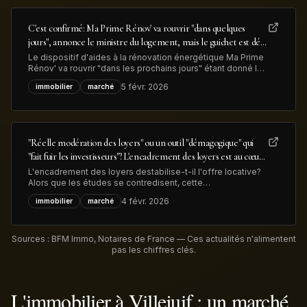
C'est confirmé: Ma Prime Rénov' va rouvrir "dans quelques
jours", annonce le ministre du logement, mais le guichet est déjà
congestionné
Le dispositif d'aides à la rénovation énergétique Ma Prime
Rénov' va rouvrir "dans les prochains jours" étant donné le
vote du budget de l'Etat, a annoncé le minsitre du
5 févr. 2026
immobilier
marché
logement. Mais déjà 83.000 dossiers, déposés en 2025,
sont en attente de traitement, ce qui devrait limiter les
nouvelles demandes
"Réelle modération des loyers" ou un outil "démagogique" qui
"fait fuir les investisseurs"? L'encadrement des loyers est au cœur
des débats sur le logement en vue des élections municipales
L'encadrement des loyers destabilise-t-il l'offre locative?
Alors que les études se contredisent, cette
expérimentation est au coeur des débats sur le logement
4 févr. 2026
immobilier
marché
en zones tendues à l'aube des élections municipales de
mars prochain.
Sources : BFM Immo, Notaires de France — Ces actualités n'alimentent
pas les chiffres clés.
L'immobilier à Villejuif : un marché