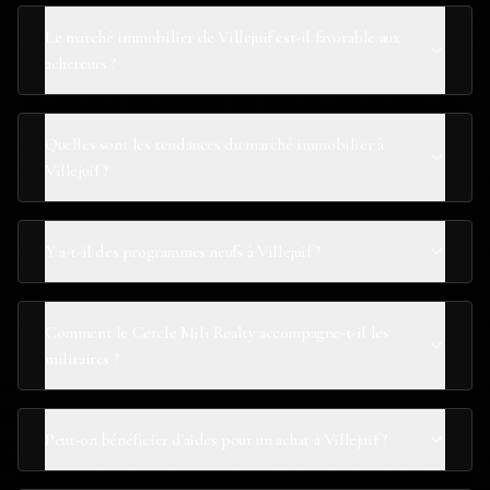
Le marché immobilier de Villejuif est-il favorable aux
acheteurs ?
Quelles sont les tendances du marché immobilier à
Villejuif ?
Y a-t-il des programmes neufs à Villejuif ?
Comment le Cercle Mili Realty accompagne-t-il les
militaires ?
Peut-on bénéficier d'aides pour un achat à Villejuif ?