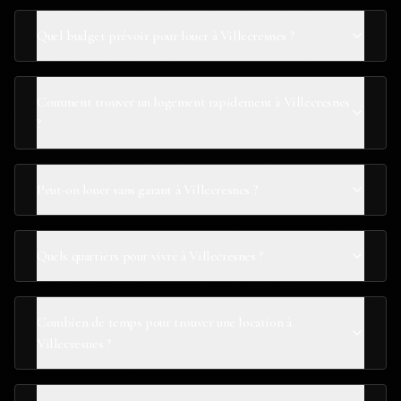
Quel budget prévoir pour louer à Villecresnes ?
Comment trouver un logement rapidement à Villecresnes
?
Peut-on louer sans garant à Villecresnes ?
Quels quartiers pour vivre à Villecresnes ?
Combien de temps pour trouver une location à
Villecresnes ?