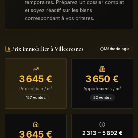
temporaires. Préparez un dossier complet
et soyez réactif sur les biens
correspondant à vos critères.
Prix immobilier à
Villecresnes
Méthodologie
3 645
€
3 650
€
Prix médian / m²
Appartements / m²
157
ventes
52
ventes
3 645
€
2 313
–
5 892
€