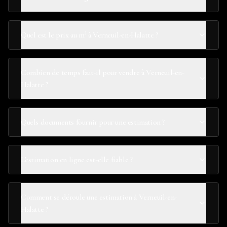
Quel est le prix au m² à Verneuil-en-Halatte ?
Combien de temps faut-il pour vendre à Verneuil-en-
Halatte ?
Quels documents fournir pour une estimation ?
L'estimation en ligne est-elle fiable ?
Comment se déroule une estimation à Verneuil-en-
Halatte ?