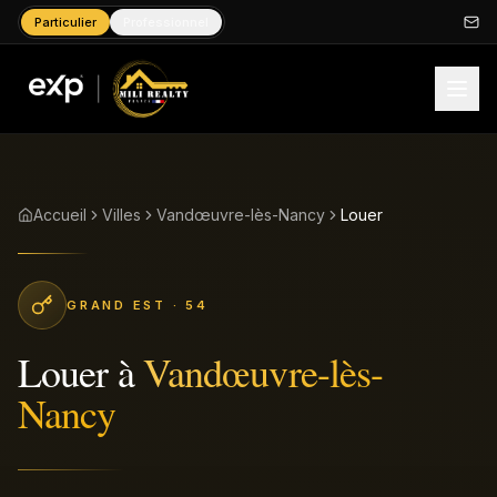
Particulier
Professionnel
Accueil
Villes
Vandœuvre-lès-Nancy
Louer
GRAND EST
· 54
Louer
à
Vandœuvre-lès-
Nancy