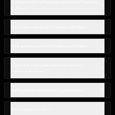
Comment trouver un logement rapidement à Vandœuvre-
lès-Nancy ?
Peut-on louer sans garant à Vandœuvre-lès-Nancy ?
Quels quartiers pour vivre à Vandœuvre-lès-Nancy ?
Combien de temps pour trouver une location à
Vandœuvre-lès-Nancy ?
Quelles garanties demandent les propriétaires ?
Peut-on négocier le loyer ?