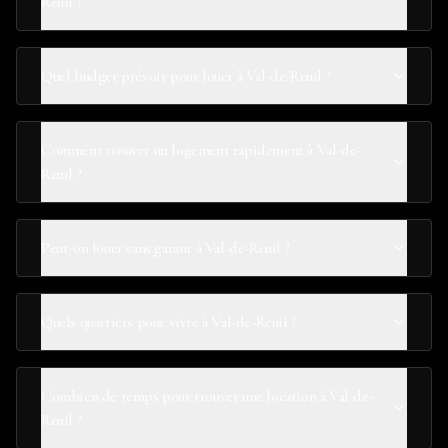
Reuil ?
Quel budget prévoir pour louer à Val-de-Reuil ?
Comment trouver un logement rapidement à Val-de-
Reuil ?
Peut-on louer sans garant à Val-de-Reuil ?
Quels quartiers pour vivre à Val-de-Reuil ?
Combien de temps pour trouver une location à Val-de-
Reuil ?