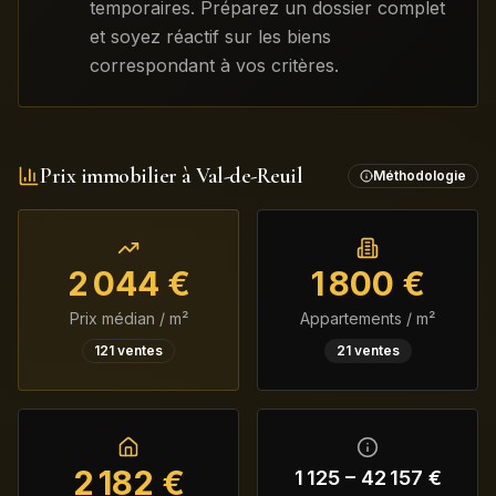
temporaires. Préparez un dossier complet
et soyez réactif sur les biens
correspondant à vos critères.
Prix immobilier à
Val-de-Reuil
Méthodologie
2 044
€
1 800
€
Prix médian / m²
Appartements / m²
121
ventes
21
ventes
2 182
€
1 125
–
42 157
€