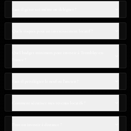
Faut-il gérer soi-même ou déléguer ?
Quels risques pour un investissement locatif ?
Quel budget minimum pour investir à Tremblay-en-
France ?
Faut-il privilégier le neuf ou l'ancien ?
Comment sécuriser mes revenus locatifs ?
Peut-on investir à distance ?