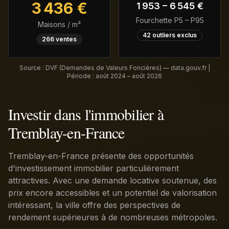
3 436
€
1 953
–
6 545
€
Fourchette P5 – P95
Maisons / m²
42
outliers exclus
266
ventes
Source : DVF (Demandes de Valeurs Foncières) — data.gouv.fr |
Période :
août 2024 – août 2026
Investir dans l'immobilier à
Tremblay-en-France
Tremblay-en-France présente des opportunités
d'investissement immobilier particulièrement
attractives. Avec une demande locative soutenue, des
prix encore accessibles et un potentiel de valorisation
intéressant, la ville offre des perspectives de
rendement supérieures à de nombreuses métropoles.